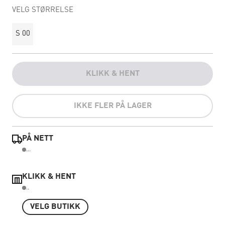
VELG STØRRELSE
S 00
KLIKK & HENT
IKKE FLER PÅ LAGER
PÅ NETT
...
KLIKK & HENT
..
VELG BUTIKK