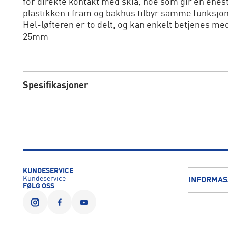
for direkte kontakt med skia, noe som gir en ene
plastikken i fram og bakhus tilbyr samme funksjon
Hel-løfteren er to delt, og kan enkelt betjenes me
25mm
Spesifikasjoner
KUNDESERVICE
Kundeservice
INFORMAS
FØLG OSS