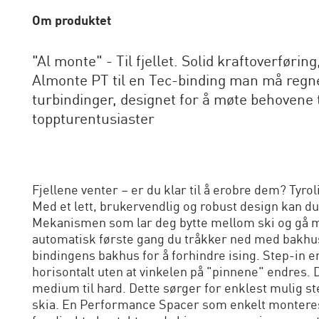
Om produktet
"Al monte" - Til fjellet. Solid kraftoverføring
Almonte PT til en Tec-binding man må regne
turbindinger, designet for å møte behovene 
toppturentusiaster
Fjellene venter – er du klar til å erobre dem? Tyro
Med et lett, brukervendlig og robust design kan du s
Mekanismen som lar deg bytte mellom ski og gå mo
automatisk første gang du tråkker ned med bakhus
bindingens bakhus for å forhindre ising. Step-in e
horisontalt uten at vinkelen på "pinnene" endres. D
medium til hard. Dette sørger for enklest mulig ste
skia. En Performance Spacer som enkelt monteres 