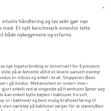
, intuitiv håndtering og lav vekt gjør nye
 med. Et nytt benchmark innenfor lette
til både nybegynnere og erfarne
lias nye toppturbinding er konstruert for å prestere.
tole på at Almonte alltid vil levere uansett eventyr.
dus er robust og enkel i bruk. Stopperen låses
et i gå modus. Mekanismen er isolert inne i
r gjort enkelt ved at vingende på framhuset åpner seg
u kan enkelt bytte bøylen i bakhuset fra soft,
p-in i bakhuset og best mulig kraftoverføring til
uten værktøy på bakhuset sørger for at støvelsålen