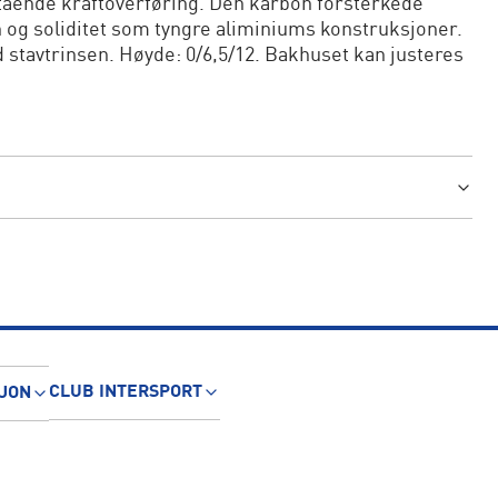
stående kraftoverføring. Den karbon forsterkede
 og soliditet som tyngre aliminiums konstruksjoner.
d stavtrinsen. Høyde: 0/6,5/12. Bakhuset kan justeres
CLUB INTERSPORT
JON