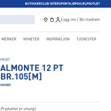
BUTIKKER
CLUB INTERSPORT
KJØPSHJELP
OUTLET
Logg inn / Bli medlem
MERKER
NYHETER
INSPIRASJON
TJENESTER
KAM
HEAD
ALMONTE 12 PT
BR.105[M]
UNISEX
Produktet er utsolgt.