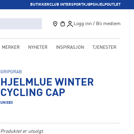
BUTIKKER
CLUB INTERSPORT
KJØPSHJELP
OUTLET
Logg inn / Bli medlem
MERKER
NYHETER
INSPIRASJON
TJENESTER
KAM
GRIPGRAB
HJELMLUE WINTER
CYCLING CAP
UNISEX
Produktet er utsolgt.