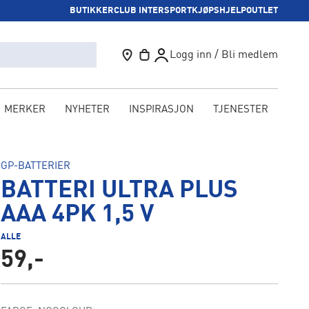
BUTIKKER
CLUB INTERSPORT
KJØPSHJELP
OUTLET
Logg inn / Bli medlem
MERKER
NYHETER
INSPIRASJON
TJENESTER
KAM
GP-BATTERIER
BATTERI ULTRA PLUS
AAA 4PK 1,5 V
ALLE
59,-