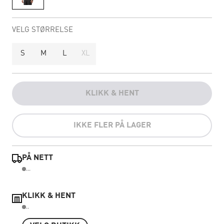
VELG STØRRELSE
S
M
L
XL
KLIKK & HENT
IKKE FLER PÅ LAGER
PÅ NETT
...
KLIKK & HENT
..