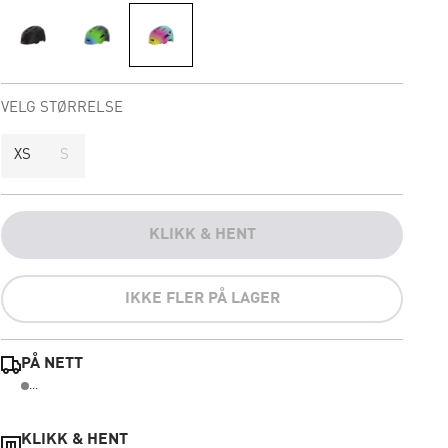
VELG STØRRELSE
XS
S
KLIKK & HENT
IKKE FLER PÅ LAGER
PÅ NETT
...
KLIKK & HENT