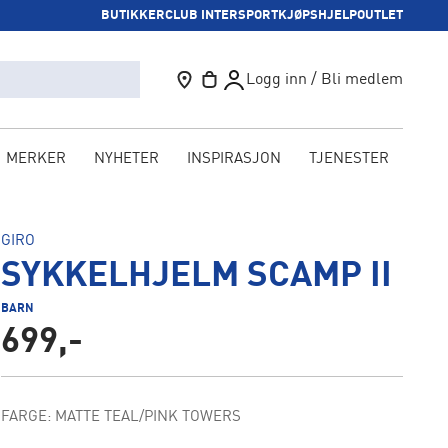
BUTIKKER
CLUB INTERSPORT
KJØPSHJELP
OUTLET
Logg inn / Bli medlem
MERKER
NYHETER
INSPIRASJON
TJENESTER
KAM
GIRO
SYKKELHJELM SCAMP II
BARN
699,-
FARGE: MATTE TEAL/PINK TOWERS