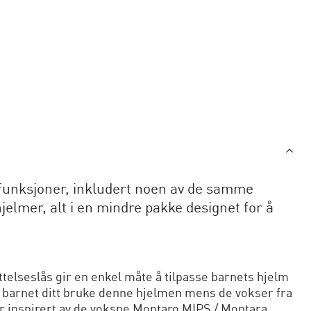
 funksjoner, inkludert noen av de samme
elmer, alt i en mindre pakke designet for å
lseslås gir en enkel måte å tilpasse barnets hjelm
an barnet ditt bruke denne hjelmen mens de vokser fra
er inspirert av de voksne Montaro MIPS / Montara