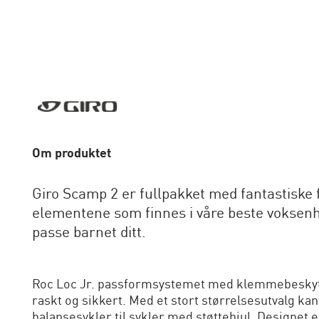
Om produktet
Giro Scamp 2 er fullpakket med fantastiske
elementene som finnes i våre beste voksenhj
passe barnet ditt.
Roc Loc Jr. passformsystemet med klemmebeskytte
raskt og sikkert. Med et stort størrelsesutvalg k
balansesykler til sykler med støttehjul. Designet 