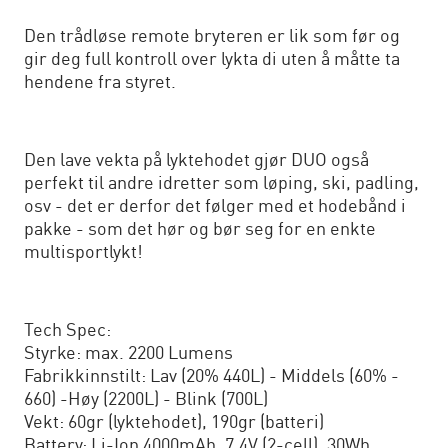
Den trådløse remote bryteren er lik som før og
gir deg full kontroll over lykta di uten å måtte ta
hendene fra styret.
Den lave vekta på lyktehodet gjør DUO også
perfekt til andre idretter som løping, ski, padling,
osv - det er derfor det følger med et hodebånd i
pakke - som det hør og bør seg for en enkte
multisportlykt!
Tech Spec:
Styrke: max. 2200 Lumens
Fabrikkinnstilt: Lav (20% 440L) - Middels (60% -
660) -Høy (2200L) - Blink (700L)
Vekt: 60gr (lyktehodet), 190gr (batteri)
Battery: Li-Ion 4000mAh, 7.4V (2-cell), 30Wh