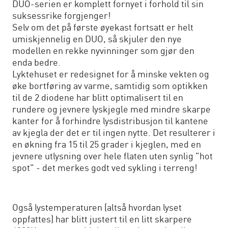
DUO-serien er komplett fornyet i forhold til sin
suksessrike forgjenger!
Selv om det på første øyekast fortsatt er helt
umiskjennelig en DUO, så skjuler den nye
modellen en rekke nyvinninger som gjør den
enda bedre.
Lyktehuset er redesignet for å minske vekten og
øke bortføring av varme, samtidig som optikken
til de 2 diodene har blitt optimalisert til en
rundere og jevnere lyskjegle med mindre skarpe
kanter for å forhindre lysdistribusjon til kantene
av kjegla der det er til ingen nytte. Det resulterer i
en økning fra 15 til 25 grader i kjeglen, med en
jevnere utlysning over hele flaten uten synlig "hot
spot" - det merkes godt ved sykling i terreng!
Også lystemperaturen (altså hvordan lyset
oppfattes) har blitt justert til en litt skarpere