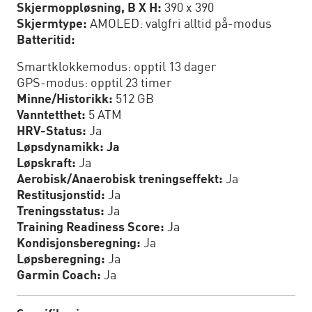
Skjermoppløsning, B X H:
390 x 390
Skjermtype:
AMOLED: valgfri alltid på-modus
Batteritid:
Smartklokkemodus: opptil 13 dager
GPS-modus: opptil 23 timer
Minne/Historikk:
512 GB
Vanntetthet:
5 ATM
HRV-Status:
Ja
Løpsdynamikk: Ja
Løpskraft:
Ja
Aerobisk/Anaerobisk treningseffekt:
Ja
Restitusjonstid:
Ja
Treningsstatus:
Ja
Training Readiness Score:
Ja
Kondisjonsberegning:
Ja
Løpsberegning:
Ja
Garmin Coach:
Ja