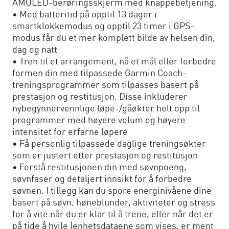
AMOLED-berøringsskjerm med knappebetjening.
• Med batteritid på opptil 13 dager i
smartklokkemodus og opptil 23 timer i GPS-
modus får du et mer komplett bilde av helsen din,
dag og natt
• Tren til et arrangement, nå et mål eller forbedre
formen din med tilpassede Garmin Coach-
treningsprogrammer som tilpasses basert på
prestasjon og restitusjon. Disse inkluderer
nybegynnervennlige løpe-/gåøkter helt opp til
programmer med høyere volum og høyere
intensitet for erfarne løpere
• Få personlig tilpassede daglige treningsøkter
som er justert etter prestasjon og restitusjon
• Forstå restitusjonen din med søvnpoeng,
søvnfaser og detaljert innsikt for å forbedre
søvnen. I tillegg kan du spore energinivåene dine
basert på søvn, høneblunder, aktiviteter og stress
for å vite når du er klar til å trene, eller når det er
på tide å hvile (enhetsdataene som vises, er ment