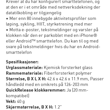
Krever at du har konfigurert smarttelefonen, og
at den er i et område med nettverksdekning der
datatilkobling er tilgjengelig
• Mer enn 80 innebygde aktivitetsprofiler som
løping, sykling, HIIT, styrketrening med mer
• Motta e-poster, tekstmeldinger og varsler på
klokken når den er parkoblet med en iPhone®
eller Android™ smarttelefon. Du kan til og med
svare på tekstmeldinger hvis du har en Android-
smarttelefon
Spesifikasjoner:
Urglassmateriale:
Kjemisk forsterket glass
Rammemateriale:
Fiberforsterket polymer
Størrelse, B X L X H:
42.6 x 42.6 x 11.9 mm, Passer
håndledd med en omkrets på 126-203 mm
QuickRelease klokkeremmer:
Ja (20 mm-
kompatibel)
Vekt:
40 g
Skjermstørrelse, B X H:
1.2”