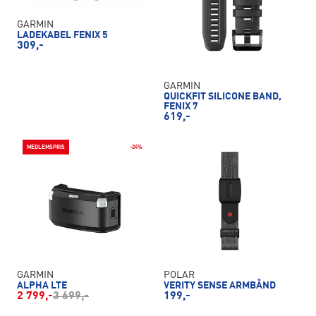
GARMIN
LADEKABEL FENIX 5
309,-
GARMIN
QUICKFIT SILICONE BAND,
FENIX 7
619,-
MEDLEMSPRIS
-24%
GARMIN
POLAR
ALPHA LTE
VERITY SENSE ARMBÅND
2 799,-
3 699,-
199,-