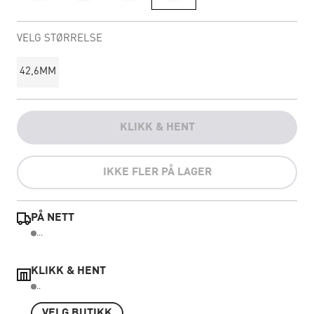
VELG STØRRELSE
42,6MM
KLIKK & HENT
IKKE FLER PÅ LAGER
PÅ NETT
...
KLIKK & HENT
..
VELG BUTIKK