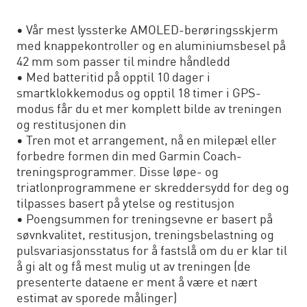
• Vår mest lyssterke AMOLED-berøringsskjerm
med knappekontroller og en aluminiumsbesel på
42 mm som passer til mindre håndledd
• Med batteritid på opptil 10 dager i
smartklokkemodus og opptil 18 timer i GPS-
modus får du et mer komplett bilde av treningen
og restitusjonen din
• Tren mot et arrangement, nå en milepæl eller
forbedre formen din med Garmin Coach-
treningsprogrammer. Disse løpe- og
triatlonprogrammene er skreddersydd for deg og
tilpasses basert på ytelse og restitusjon
• Poengsummen for treningsevne er basert på
søvnkvalitet, restitusjon, treningsbelastning og
pulsvariasjonsstatus for å fastslå om du er klar til
å gi alt og få mest mulig ut av treningen (de
presenterte dataene er ment å være et nært
estimat av sporede målinger)