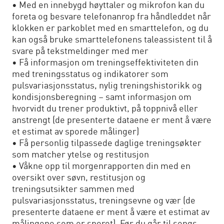
• Med en innebygd høyttaler og mikrofon kan du
foreta og besvare telefonanrop fra håndleddet når
klokken er parkoblet med en smarttelefon, og du
kan også bruke smarttelefonens taleassistent til å
svare på tekstmeldinger med mer
• Få informasjon om treningseffektiviteten din
med treningsstatus og indikatorer som
pulsvariasjonsstatus, nylig treningshistorikk og
kondisjonsberegning – samt informasjon om
hvorvidt du trener produktivt, på toppnivå eller
anstrengt (de presenterte dataene er ment å være
et estimat av sporede målinger)
• Få personlig tilpassede daglige treningsøkter
som matcher ytelse og restitusjon
• Våkne opp til morgenrapporten din med en
oversikt over søvn, restitusjon og
treningsutsikter sammen med
pulsvariasjonsstatus, treningsevne og vær (de
presenterte dataene er ment å være et estimat av