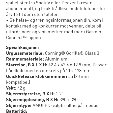
spillelister fra Spotify eller Deezer (krever
abonnement), og bruk trådløse hodetelefoner for
å lytte til dem uten telefon
• Se helse- og treningsinformasjonen din, kom i
kontakt med og konkurrer mot venner, delta på
utfordringer og vinn merker med mer i Garmin
Connect™-appen
Spesifikasjoner:
Urglassmateriale:
Corning® Gorilla® Glass 3
Rammemateriale:
Aluminium
Størrelse, B X L X H:
42.4 x 42.4 x 12.9 mm, Passer
håndledd med en omkrets på 115-178 mm
QuickRelease klokkeremmer:
Ja (20 mm-
kompatibel)
Vekt:
42 g
Skjermstørrelse, B X H:
1.2”
Skjermoppløsning, B X H:
390 x 390
Skjermtype:
AMOLED: valgfri alltid på-modus
Batteritid: