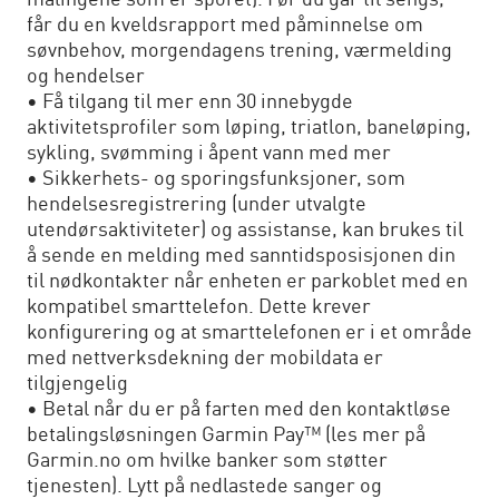
målingene som er sporet). Før du går til sengs,
får du en kveldsrapport med påminnelse om
søvnbehov, morgendagens trening, værmelding
og hendelser
• Få tilgang til mer enn 30 innebygde
aktivitetsprofiler som løping, triatlon, baneløping,
sykling, svømming i åpent vann med mer
• Sikkerhets- og sporingsfunksjoner, som
hendelsesregistrering (under utvalgte
utendørsaktiviteter) og assistanse, kan brukes til
å sende en melding med sanntidsposisjonen din
til nødkontakter når enheten er parkoblet med en
kompatibel smarttelefon. Dette krever
konfigurering og at smarttelefonen er i et område
med nettverksdekning der mobildata er
tilgjengelig
• Betal når du er på farten med den kontaktløse
betalingsløsningen Garmin Pay™ (les mer på
Garmin.no om hvilke banker som støtter
tjenesten). Lytt på nedlastede sanger og