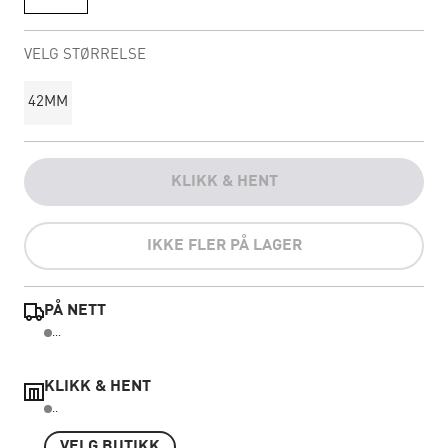
VELG STØRRELSE
42MM
KLIKK & HENT
IKKE FLER PÅ LAGER
PÅ NETT
...
KLIKK & HENT
..
VELG BUTIKK