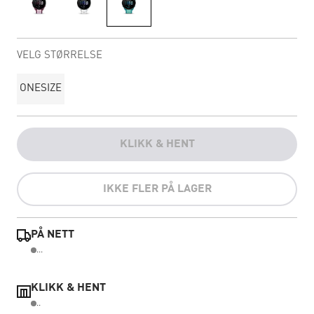
VELG STØRRELSE
ONESIZE
KLIKK & HENT
IKKE FLER PÅ LAGER
PÅ NETT
...
KLIKK & HENT
..