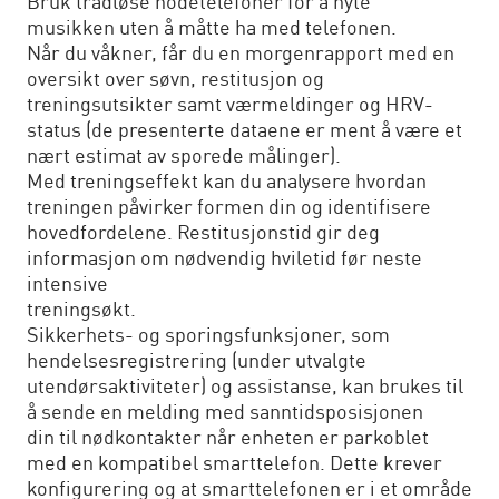
Bruk trådløse hodetelefoner for å nyte
musikken uten å måtte ha med telefonen.
Når du våkner, får du en morgenrapport med en
oversikt over søvn, restitusjon og
treningsutsikter samt værmeldinger og HRV-
status (de presenterte dataene er ment å være et
nært estimat av sporede målinger).
Med treningseffekt kan du analysere hvordan
treningen påvirker formen din og identifisere
hovedfordelene. Restitusjonstid gir deg
informasjon om nødvendig hviletid før neste
intensive
treningsøkt.
Sikkerhets- og sporingsfunksjoner, som
hendelsesregistrering (under utvalgte
utendørsaktiviteter) og assistanse, kan brukes til
å sende en melding med sanntidsposisjonen
din til nødkontakter når enheten er parkoblet
med en kompatibel smarttelefon. Dette krever
konfigurering og at smarttelefonen er i et område