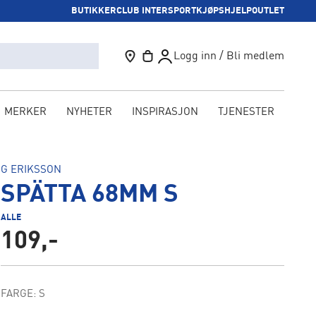
BUTIKKER
CLUB INTERSPORT
KJØPSHJELP
OUTLET
Logg inn / Bli medlem
MERKER
NYHETER
INSPIRASJON
TJENESTER
KAM
G ERIKSSON
SPÄTTA 68MM S
ALLE
109,-
FARGE: S