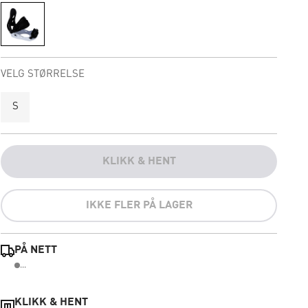
VELG STØRRELSE
S
KLIKK & HENT
IKKE FLER PÅ LAGER
PÅ NETT
...
KLIKK & HENT