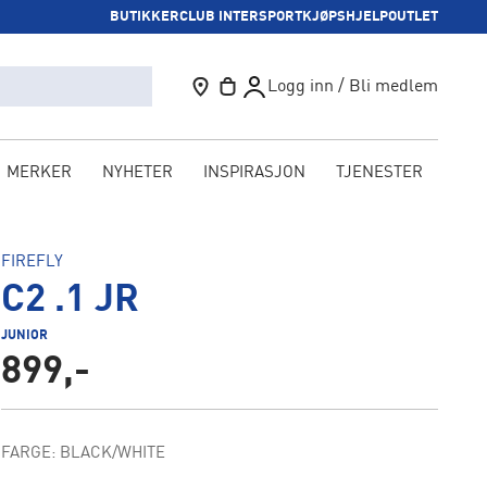
BUTIKKER
CLUB INTERSPORT
KJØPSHJELP
OUTLET
Logg inn / Bli medlem
MERKER
NYHETER
INSPIRASJON
TJENESTER
KAM
FIREFLY
C2 .1 JR
JUNIOR
899,-
FARGE: BLACK/WHITE