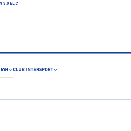
 3.0 EL C
CLUB INTERSPORT
JON