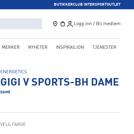
BUTIKKER
CLUB INTERSPORT
OUTLET
Logg inn / Bli medlem
MERKER
NYHETER
INSPIRASJON
TJENESTER
KAM
ENERGETICS
GIGI V SPORTS-BH DAME
DAME
VELG FARGE