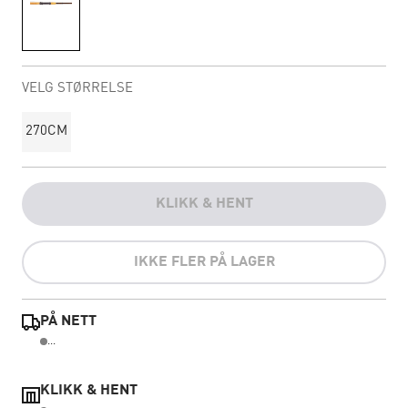
VELG STØRRELSE
270CM
KLIKK & HENT
IKKE FLER PÅ LAGER
PÅ NETT
...
KLIKK & HENT