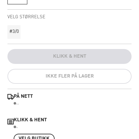
VELG STØRRELSE
#3/0
KLIKK & HENT
IKKE FLER PÅ LAGER
PÅ NETT
...
KLIKK & HENT
..
VELG BUTIKK