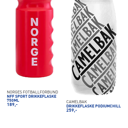
NORGES FOTBALLFORBUND
NFF SPORT DRIKKEFLASKE
750ML
CAMELBAK
189,-
DRIKKEFLASKE PODIUMCHILL
259,-