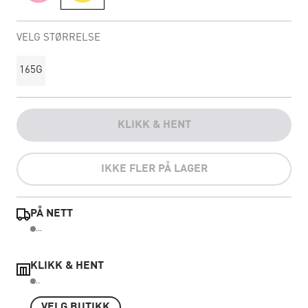
VELG STØRRELSE
165G
KLIKK & HENT
IKKE FLER PÅ LAGER
PÅ NETT
...
KLIKK & HENT
..
VELG BUTIKK