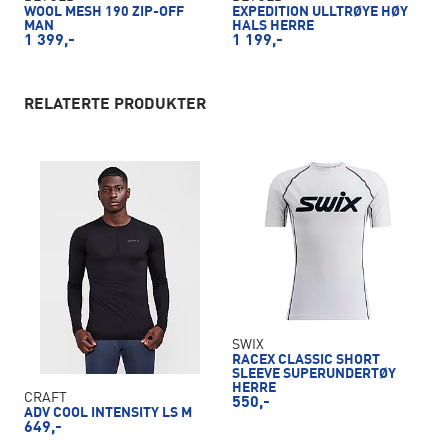
WOOL MESH 190 ZIP-OFF
EXPEDITION ULLTRØYE HØY
MAN
HALS HERRE
1 399,-
1 199,-
RELATERTE PRODUKTER
SWIX
RACEX CLASSIC SHORT
SLEEVE SUPERUNDERTØY
HERRE
CRAFT
550,-
ADV COOL INTENSITY LS M
649,-