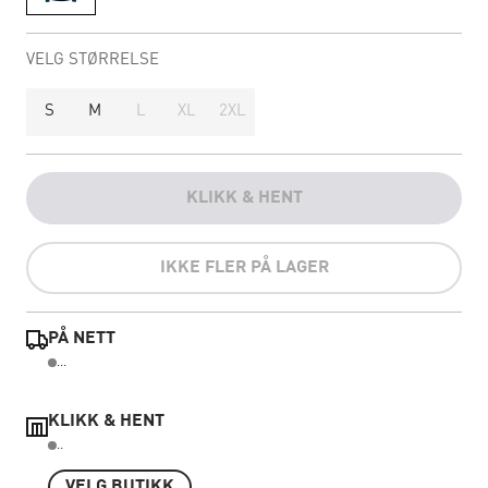
VELG STØRRELSE
S
M
L
XL
2XL
KLIKK & HENT
IKKE FLER PÅ LAGER
PÅ NETT
...
KLIKK & HENT
..
VELG BUTIKK