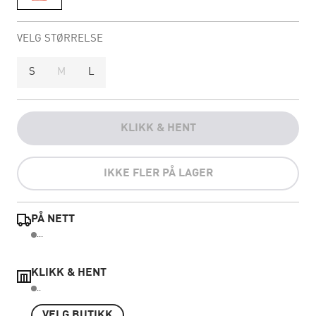
VELG STØRRELSE
S
M
L
KLIKK & HENT
IKKE FLER PÅ LAGER
PÅ NETT
...
KLIKK & HENT
..
VELG BUTIKK