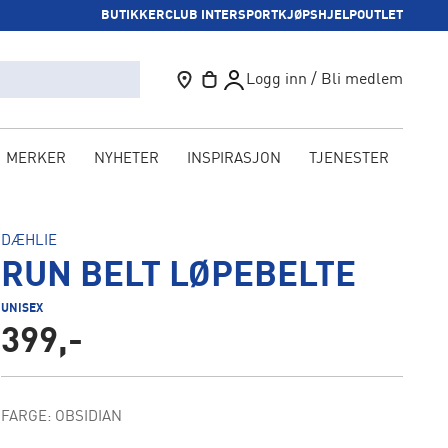
BUTIKKER
CLUB INTERSPORT
KJØPSHJELP
OUTLET
Logg inn / Bli medlem
MERKER
NYHETER
INSPIRASJON
TJENESTER
KAM
DÆHLIE
RUN BELT LØPEBELTE
UNISEX
399,-
FARGE: OBSIDIAN