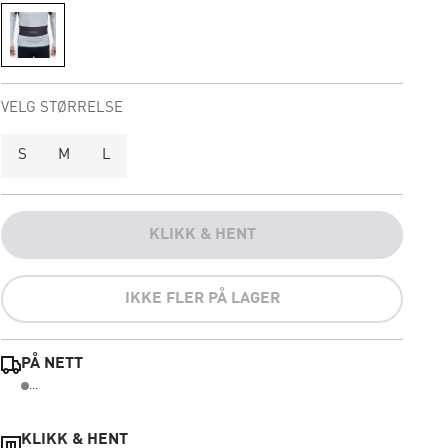
VELG STØRRELSE
S
M
L
KLIKK & HENT
IKKE FLER PÅ LAGER
PÅ NETT
...
KLIKK & HENT