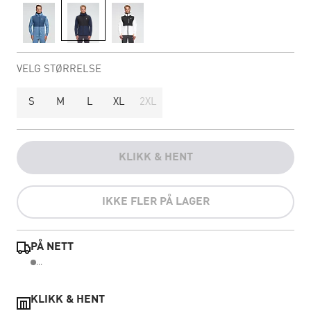
VELG STØRRELSE
S
M
L
XL
2XL
KLIKK & HENT
IKKE FLER PÅ LAGER
PÅ NETT
...
KLIKK & HENT