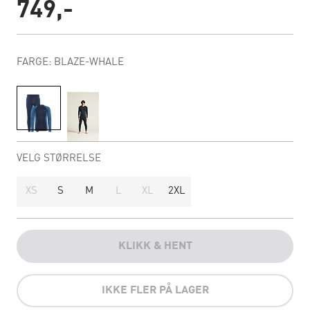
749,-
FARGE: BLAZE-WHALE
VELG STØRRELSE
XS
S
M
L
XL
2XL
KLIKK & HENT
IKKE FLER PÅ LAGER