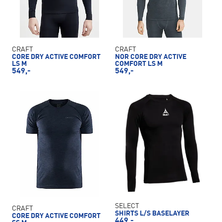
CRAFT
CRAFT
CORE DRY ACTIVE COMFORT
NOR CORE DRY ACTIVE
LS M
COMFORT LS M
549,-
549,-
SELECT
CRAFT
SHIRTS L/S BASELAYER
CORE DRY ACTIVE COMFORT
449,-