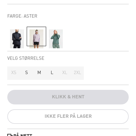
FARGE: ASTER
VELG STØRRELSE
XS
S
M
L
XL
2XL
KLIKK & HENT
IKKE FLER PÅ LAGER