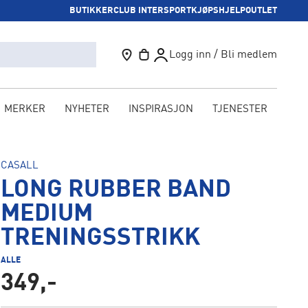
BUTIKKER
CLUB INTERSPORT
KJØPSHJELP
OUTLET
Logg inn / Bli medlem
MERKER
NYHETER
INSPIRASJON
TJENESTER
KAM
CASALL
LONG RUBBER BAND
MEDIUM
TRENINGSSTRIKK
ALLE
349,-