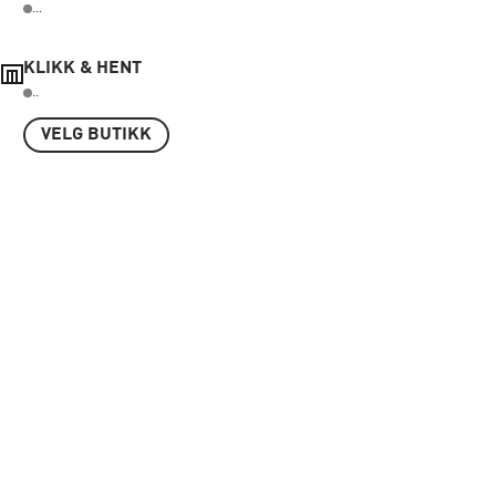
...
KLIKK & HENT
..
VELG BUTIKK