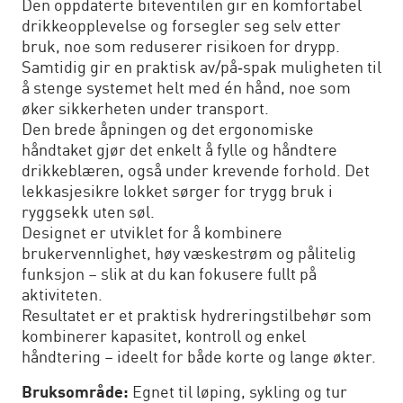
Den oppdaterte biteventilen gir en komfortabel
drikkeopplevelse og forsegler seg selv etter
bruk, noe som reduserer risikoen for drypp.
Samtidig gir en praktisk av/på‑spak muligheten til
å stenge systemet helt med én hånd, noe som
øker sikkerheten under transport.
Den brede åpningen og det ergonomiske
håndtaket gjør det enkelt å fylle og håndtere
drikkeblæren, også under krevende forhold. Det
lekkasjesikre lokket sørger for trygg bruk i
ryggsekk uten søl.
Designet er utviklet for å kombinere
brukervennlighet, høy væskestrøm og pålitelig
funksjon – slik at du kan fokusere fullt på
aktiviteten.
Resultatet er et praktisk hydreringstilbehør som
kombinerer kapasitet, kontroll og enkel
håndtering – ideelt for både korte og lange økter.
Bruksområde:
Egnet til løping, sykling og tur