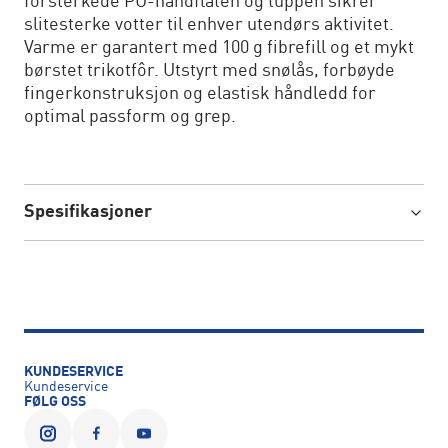
forsterkede PU-håndflaten og tuppen sikrer
slitesterke votter til enhver utendørs aktivitet.
Varme er garantert med 100 g fibrefill og et mykt
børstet trikotfôr. Utstyrt med snølås, forbøyde
fingerkonstruksjon og elastisk håndledd for
optimal passform og grep.
Spesifikasjoner
KUNDESERVICE
Kundeservice
FØLG OSS