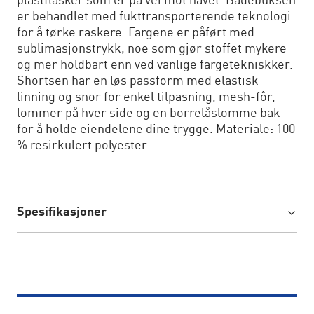
plastflasker som er på vei mot havet. Badebuksen
er behandlet med fukttransporterende teknologi
for å tørke raskere. Fargene er påført med
sublimasjonstrykk, noe som gjør stoffet mykere
og mer holdbart enn ved vanlige fargetekniskker.
Shortsen har en løs passform med elastisk
linning og snor for enkel tilpasning, mesh-fôr,
lommer på hver side og en borrelåslomme bak
for å holde eiendelene dine trygge. Materiale: 100
% resirkulert polyester.
Spesifikasjoner