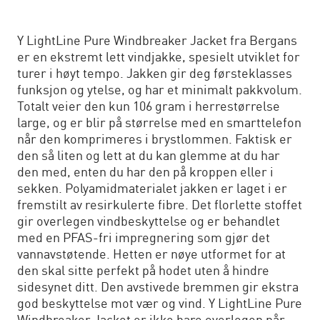
Y LightLine Pure Windbreaker Jacket fra Bergans
er en ekstremt lett vindjakke, spesielt utviklet for
turer i høyt tempo. Jakken gir deg førsteklasses
funksjon og ytelse, og har et minimalt pakkvolum.
Totalt veier den kun 106 gram i herrestørrelse
large, og er blir på størrelse med en smarttelefon
når den komprimeres i brystlommen. Faktisk er
den så liten og lett at du kan glemme at du har
den med, enten du har den på kroppen eller i
sekken. Polyamidmaterialet jakken er laget i er
fremstilt av resirkulerte fibre. Det florlette stoffet
gir overlegen vindbeskyttelse og er behandlet
med en PFAS-fri impregnering som gjør det
vannavstøtende. Hetten er nøye utformet for at
den skal sitte perfekt på hodet uten å hindre
sidesynet ditt. Den avstivede bremmen gir ekstra
god beskyttelse mot vær og vind. Y LightLine Pure