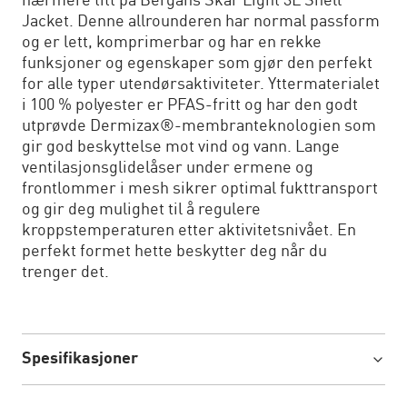
nærmere titt på Bergans Skar Light 3L Shell
Jacket. Denne allrounderen har normal passform
og er lett, komprimerbar og har en rekke
funksjoner og egenskaper som gjør den perfekt
for alle typer utendørsaktiviteter. Yttermaterialet
i 100 % polyester er PFAS-fritt og har den godt
utprøvde Dermizax®-membranteknologien som
gir god beskyttelse mot vind og vann. Lange
ventilasjonsglidelåser under ermene og
frontlommer i mesh sikrer optimal fukttransport
og gir deg mulighet til å regulere
kroppstemperaturen etter aktivitetsnivået. En
perfekt formet hette beskytter deg når du
trenger det.
Spesifikasjoner