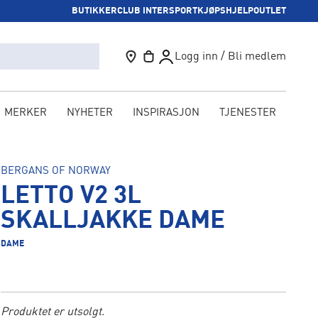
BUTIKKER
CLUB INTERSPORT
KJØPSHJELP
OUTLET
Logg inn / Bli medlem
MERKER
NYHETER
INSPIRASJON
TJENESTER
KAM
BERGANS OF NORWAY
LETTO V2 3L
SKALLJAKKE DAME
DAME
Produktet er utsolgt.