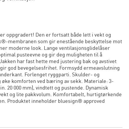
 oppgradert! Den er fortsatt både lett i vekt og
zax®-membranen som gir enestående beskyttelse mot
 mer moderne look. Lange ventilasjonsglidelåser
timal pusteevne og gir deg muligheten til å
Jakken har fast hette med justering bak og avstivet
 gir god bevegelsesfrihet. Formsydd ermeavslutning
nderkant. Forlenget ryggparti. Skulder- og
g øke komforten ved bæring av sekk. Materiale: 3-
in. 20 000 mm), vindtett og pustende. Dynamisk
vekt og lite pakkvolum. Komfortabelt, hurtigtørkende
en. Produktet inneholder bluesign® approved