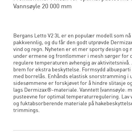
Vannsøyle 20 000 mm
Bergans Letto V2 3L er en populær modell som nå er
pakkvennlig, og du får den godt utprøvde Dermi
vind og regn. Nyheten er et mer sporty design og
under ermene og frontlommer i mesh sørger for op
regulere temperaturen avhengig av aktivitetsnivå. 
brem for ekstra beskyttelse. Formsydd albueparti
med borrelås. Enhånds elastisk snorstramming i u
sidesømmene er forskjøvet for å hindre slitasje o
lags Dermizax®-materiale. Vanntett (vannsøyle: m
pusteevne for optimal temperaturregulering. Lav 
og fuktabsorberende materiale på hakebeskyttels
trimmings.