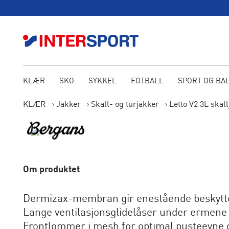
KLÆR
SKO
SYKKEL
FOTBALL
SPORT OG BA
KLÆR
Jakker
Skall- og turjakker
Letto V2 3L skal
Om produktet
Dermizax-membran gir enestående beskytte
Lange ventilasjonsglidelåser under ermene
Frontlommer i mesh for optimal pusteevne o