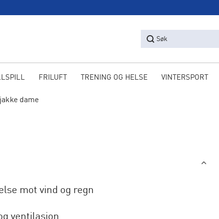
Søk
LLSPILL
FRILUFT
TRENING OG HELSE
VINTERSPORT
ljakke dame
lse mot vind og regn
g ventilasjon