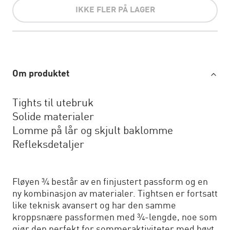
IKKE FLER PÅ LAGER
Om produktet
Tights til utebruk
Solide materialer
Lomme på lår og skjult baklomme
Refleksdetaljer
Fløyen ¾ består av en finjustert passform og en
ny kombinasjon av materialer. Tightsen er fortsatt
like teknisk avansert og har den samme
kroppsnære passformen med ¾-lengde, noe som
gjør den perfekt for sommeraktiviteter med høyt