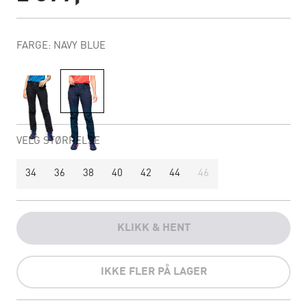
FARGE: NAVY BLUE
VELG STØRRELSE
34
36
38
40
42
44
46
KLIKK & HENT
IKKE FLER PÅ LAGER