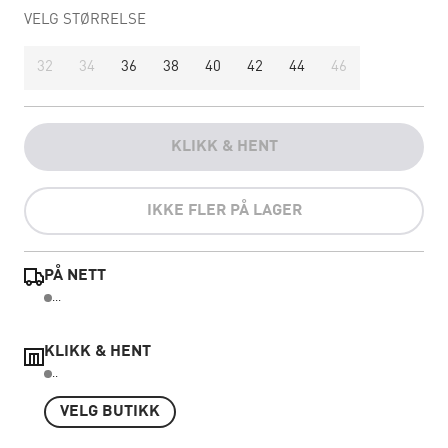
VELG STØRRELSE
32
34
36
38
40
42
44
46
KLIKK & HENT
IKKE FLER PÅ LAGER
PÅ NETT
...
KLIKK & HENT
..
VELG BUTIKK