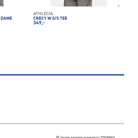
ATHLECIA
E DAME
CRECY W S/S TEE
349,-