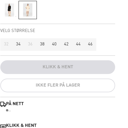
VELG STØRRELSE
32
34
36
38
40
42
44
46
KLIKK & HENT
IKKE FLER PÅ LAGER
PÅ NETT
...
KLIKK & HENT