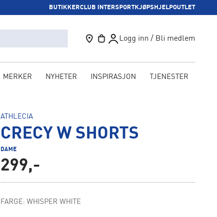
BUTIKKER
CLUB INTERSPORT
KJØPSHJELP
OUTLET
Logg inn / Bli medlem
MERKER
NYHETER
INSPIRASJON
TJENESTER
KAM
ATHLECIA
CRECY W SHORTS
DAME
299,-
FARGE: WHISPER WHITE