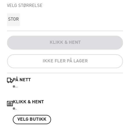
VELG STØRRELSE
STOR
KLIKK & HENT
IKKE FLER PÅ LAGER
PÅ NETT
...
KLIKK & HENT
..
VELG BUTIKK