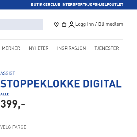
BUTIKKER
CLUB INTERSPORT
KJØPSHJELP
OUTLET
Logg inn / Bli medlem
MERKER
NYHETER
INSPIRASJON
TJENESTER
KAM
ASSIST
STOPPEKLOKKE DIGITAL
ALLE
399,-
VELG FARGE