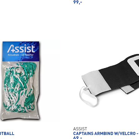
99,-
ASSIST
OTBALL
CAPTAINS ARMBIND W/VELCRO -
69,-