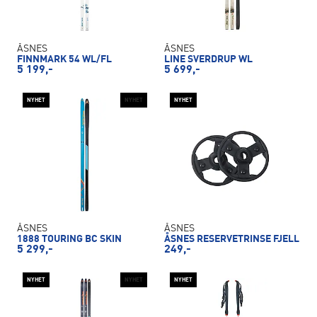
ÅSNES
ÅSNES
FINNMARK 54 WL/FL
LINE SVERDRUP WL
5 199,-
5 699,-
NYHET
NYHET
NYHET
ÅSNES
ÅSNES
1888 TOURING BC SKIN
ÅSNES RESERVETRINSE FJELL
5 299,-
249,-
NYHET
NYHET
NYHET