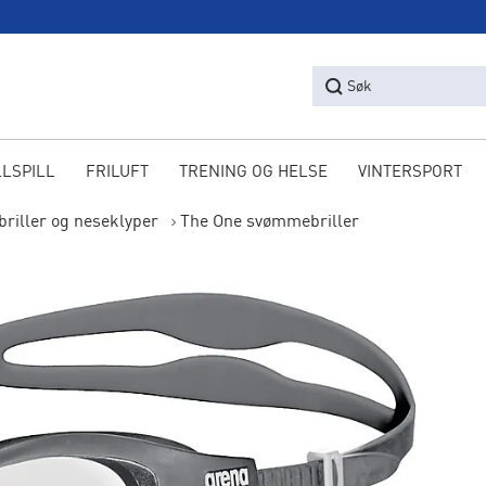
Søk
LLSPILL
FRILUFT
TRENING OG HELSE
VINTERSPORT
riller og neseklyper
The One svømmebriller