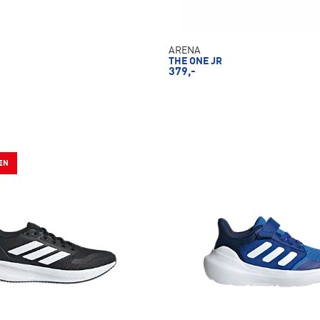
ARENA
THE ONE JR
379,-
EN