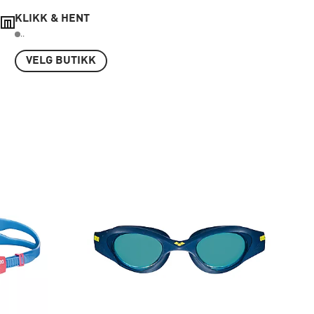
KLIKK & HENT
..
VELG BUTIKK