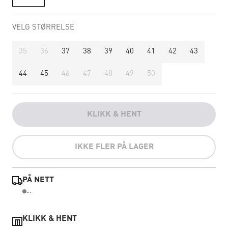
VELG STØRRELSE
35
36
37
38
39
40
41
42
43
44
45
46
47
48
49
50
KLIKK & HENT
IKKE FLER PÅ LAGER
PÅ NETT
...
KLIKK & HENT