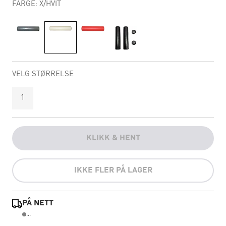
FARGE: X/HVIT
VELG STØRRELSE
1
KLIKK & HENT
IKKE FLER PÅ LAGER
PÅ NETT
...