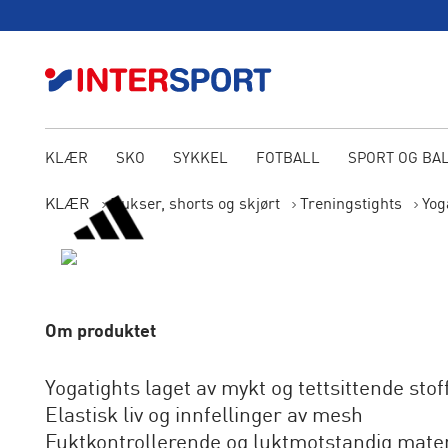
KLÆR
SKO
SYKKEL
FOTBALL
SPORT OG BA
KLÆR
Bukser, shorts og skjørt
Treningstights
Yog
Om produktet
Yogatights laget av mykt og tettsittende stof
Elastisk liv og innfellinger av mesh
Fuktkontrollerende og luktmotstandig mater