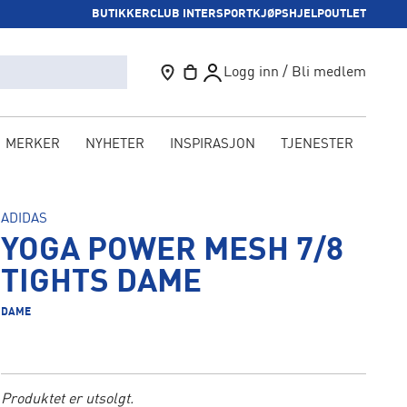
BUTIKKER
CLUB INTERSPORT
KJØPSHJELP
OUTLET
Logg inn / Bli medlem
MERKER
NYHETER
INSPIRASJON
TJENESTER
KAM
ADIDAS
YOGA POWER MESH 7/8
TIGHTS DAME
DAME
Produktet er utsolgt.