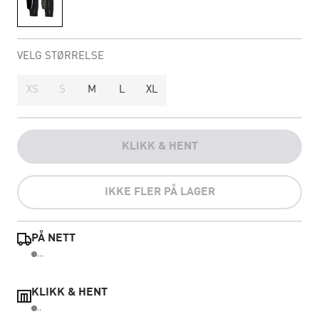
VELG STØRRELSE
XS
S
M
L
XL
KLIKK & HENT
IKKE FLER PÅ LAGER
PÅ NETT
...
KLIKK & HENT
..