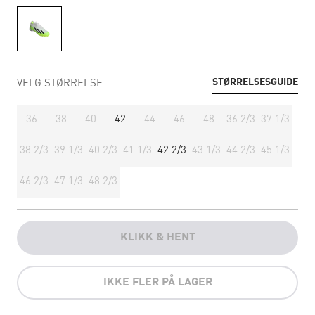
STØRRELSESGUIDE
VELG STØRRELSE
36
38
40
42
44
46
48
36 2/3
37 1/3
38 2/3
39 1/3
40 2/3
41 1/3
42 2/3
43 1/3
44 2/3
45 1/3
46 2/3
47 1/3
48 2/3
KLIKK & HENT
IKKE FLER PÅ LAGER