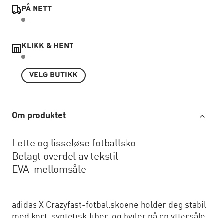
PÅ NETT
...
KLIKK & HENT
..
VELG BUTIKK
Om produktet
Lette og lisseløse fotballsko
Belagt overdel av tekstil
EVA-mellomsåle
adidas X Crazyfast-fotballskoene holder deg stabil
med kort, syntetisk fiber, og hviler på en yttersåle