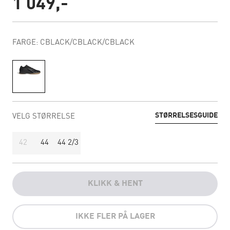
1 049,-
FARGE: CBLACK/CBLACK/CBLACK
STØRRELSESGUIDE
VELG STØRRELSE
42
44
44 2/3
KLIKK & HENT
IKKE FLER PÅ LAGER