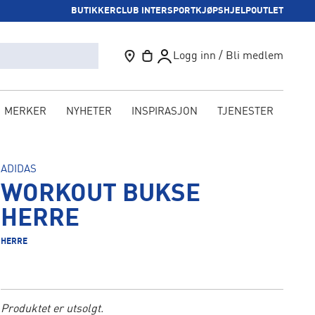
BUTIKKER
CLUB INTERSPORT
KJØPSHJELP
OUTLET
Logg inn / Bli medlem
MERKER
NYHETER
INSPIRASJON
TJENESTER
KAM
ADIDAS
WORKOUT BUKSE
HERRE
HERRE
Produktet er utsolgt.