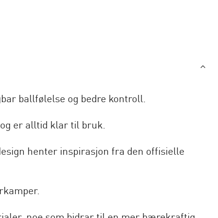
gbar ballfølelse og bedre kontroll.
g er alltid klar til bruk.
design henter inspirasjon fra den offisielle
iorkamper.
ialer, noe som bidrar til en mer bærekraftig