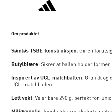
Om produktet
Sømløs TSBE-konstruksjon
: Gir en forutsi
Butylblære
: Sikrer at ballen holder formen o
Inspirert av UCL-matchballen
: Grafikk og 
UCL-matchballen.
Lett vekt
: Veier bare 290 g, perfekt for jun
Miljøvennlig
: Inneholder resirkulerte mater