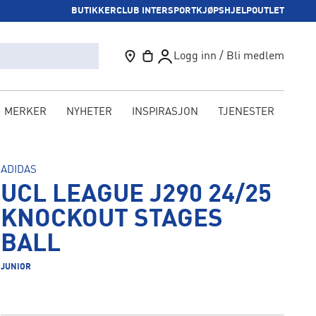
BUTIKKER
CLUB INTERSPORT
KJØPSHJELP
OUTLET
Logg inn / Bli medlem
MERKER
NYHETER
INSPIRASJON
TJENESTER
KAM
ADIDAS
UCL LEAGUE J290 24/25
KNOCKOUT STAGES
BALL
JUNIOR