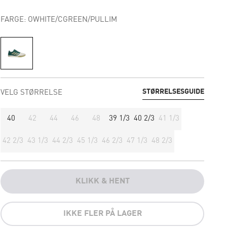
FARGE: OWHITE/CGREEN/PULLIM
STØRRELSESGUIDE
VELG STØRRELSE
40
42
44
46
48
39 1/3
40 2/3
41 1/3
42 2/3
43 1/3
44 2/3
45 1/3
46 2/3
47 1/3
48 2/3
KLIKK & HENT
IKKE FLER PÅ LAGER