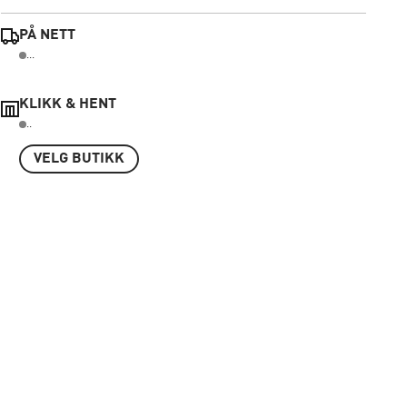
PÅ NETT
...
KLIKK & HENT
..
VELG BUTIKK