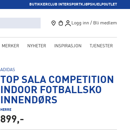
BUTIKKER
CLUB INTERSPORT
KJØPSHJELP
OUTLET
Logg inn / Bli medlem
MERKER
NYHETER
INSPIRASJON
TJENESTER
KAM
ADIDAS
TOP SALA COMPETITION
INDOOR FOTBALLSKO
INNENDØRS
HERRE
899,-