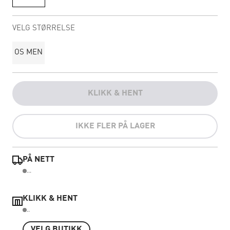
VELG STØRRELSE
OS MEN
KLIKK & HENT
IKKE FLER PÅ LAGER
PÅ NETT
...
KLIKK & HENT
..
VELG BUTIKK