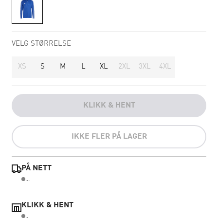
VELG STØRRELSE
XS
S
M
L
XL
2XL
3XL
4XL
KLIKK & HENT
IKKE FLER PÅ LAGER
PÅ NETT
...
KLIKK & HENT
..