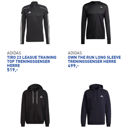
ADIDAS
ADIDAS
TIRO 23 LEAGUE TRAINING
OWN THE RUN LONG SLEEVE
TOP TRENINGSGENSER
TRENINGSGENSER HERRE
HERRE
499,-
519,-