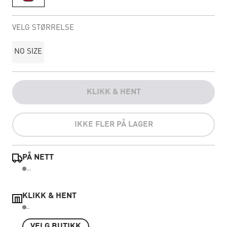
VELG STØRRELSE
NO SIZE
KLIKK & HENT
IKKE FLER PÅ LAGER
PÅ NETT
...
KLIKK & HENT
..
VELG BUTIKK