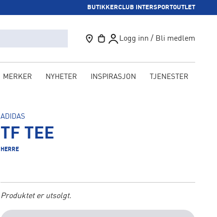
BUTIKKER
CLUB INTERSPORT
OUTLET
Logg inn / Bli medlem
MERKER
NYHETER
INSPIRASJON
TJENESTER
KAM
ADIDAS
TF TEE
HERRE
Produktet er utsolgt.